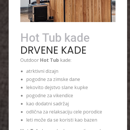
Hot Tub kade
DRVENE KADE
Outdoor
Hot Tub
kade:
atrktivni dizajn
pogodne za zimske dane
lekovito dejstvo slane kupke
pogodne za vikendice
kao dodatni sadržaj
odlična za relaksaciju cele porodice
leti može da se koristi kao bazen