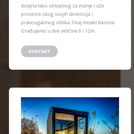
dizajna lako uklopivog za manje i uže
prostore zbog svojih dimenzija i
pravougaonog oblika. Ovaj model bazena
izrađujemo u dve veličine 6 i 12m.
KONTAKT