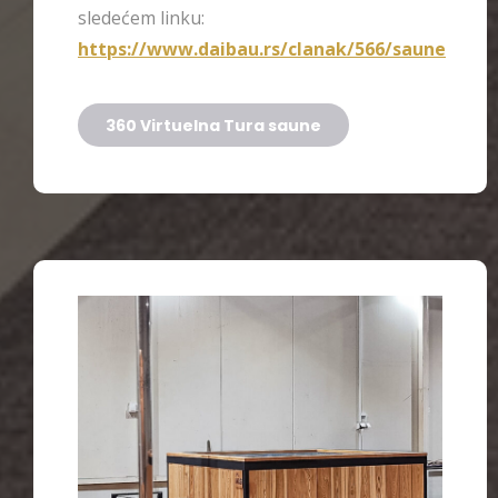
sledećem linku:
https://www.daibau.rs/clanak/566/saune
360 Virtuelna Tura saune