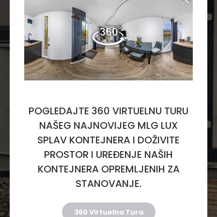
POGLEDAJTE 360 VIRTUELNU TURU
NAŠEG NAJNOVIJEG MLG LUX
SPLAV KONTEJNERA I DOŽIVITE
PROSTOR I UREĐENJE NAŠIH
KONTEJNERA OPREMLJENIH ZA
STANOVANJE.
360 Virtuelna Tura