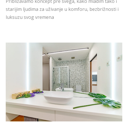
Približavamo koncept pre svega, kako mladim tako i
starijim ljudima za uživanje u komforu, bezbrižnosti i
luksuzu svog vremena