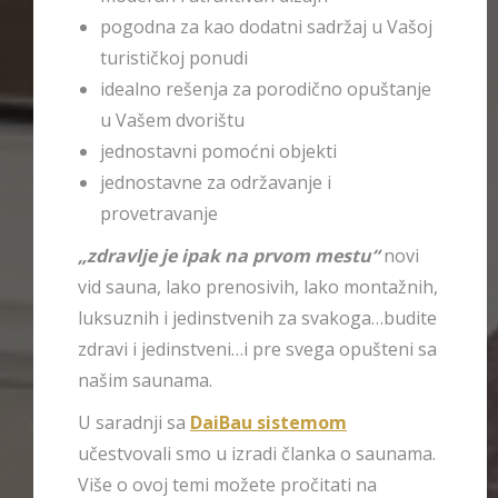
pogodna za kao dodatni sadržaj u Vašoj
turističkoj ponudi
idealno rešenja za porodično opuštanje
u Vašem dvorištu
jednostavni pomoćni objekti
jednostavne za održavanje i
provetravanje
„zdravlje je ipak na prvom mestu“
novi
vid sauna, lako prenosivih, lako montažnih,
luksuznih i jedinstvenih za svakoga…budite
zdravi i jedinstveni…i pre svega opušteni sa
našim saunama.
U saradnji sa
DaiBau sistemom
učestvovali smo u izradi članka o saunama.
Više o ovoj temi možete pročitati na