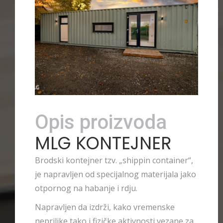
Opis proizvoda
MLG KONTEJNER
Brodski kontejner tzv. „shippin container“,
je napravljen od specijalnog materijala jako
otpornog na habanje i rdju.
Napravljen da izdrži, kako vremenske
neprilike tako i fizičke aktivnosti vezane za