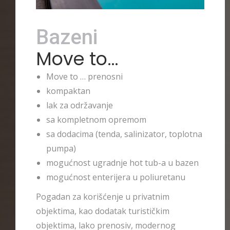
Bazeni
Move to…
Move to … prenosni
kompaktan
lak za održavanje
sa kompletnom opremom
sa dodacima (tenda, salinizator, toplotna
pumpa)
mogućnost ugradnje hot tub-a u bazen
mogućnost enterijera u poliuretanu
Pogadan za korišćenje u privatnim
objektima, kao dodatak turističkim
objektima, lako prenosiv, modernog