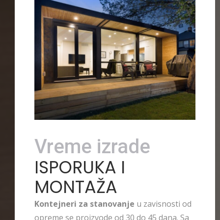
Vreme izrade
ISPORUKA I
MONTAŽA
Kontejneri za stanovanje
u zavisnosti od
opreme se proizvode od 30 do 45 dana. Sa