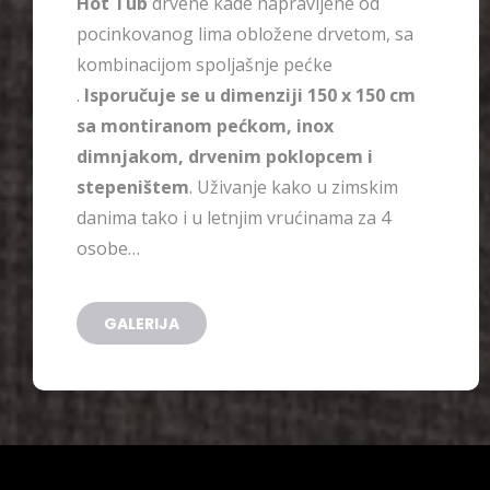
Hot Tub
drvene kade napravljene od
pocinkovanog lima obložene drvetom, sa
kombinacijom spoljašnje pećke
.
Isporučuje se u dimenziji 150 x 150 cm
sa montiranom pećkom, inox
dimnjakom, drvenim poklopcem i
stepeništem
. Uživanje kako u zimskim
danima tako i u letnjim vrućinama za 4
osobe…
GALERIJA